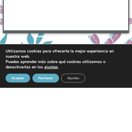
Utilizamos cookies para ofrecerte la mejor experiencia en
nuestra web.
Puedes aprender más sobre qué cookies utilizamos o
desactivarlas en los
ajustes
.
Descripción
Valoraciones (0)
Aceptar
Rechazar
Ajustes
Descripción
Llavero sublimado en madera de la colección chica indiana isla pancha
Diámetro de 5 cm
Con borla de colores surtidos a juego con la ilustración