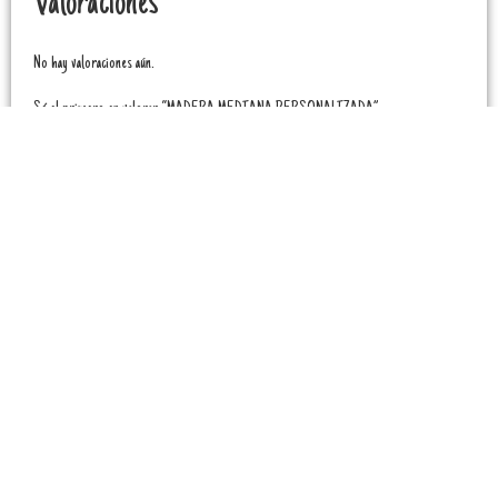
Valoraciones
No hay valoraciones aún.
Sé el primero en valorar “MADERA MEDIANA PERSONALIZADA”
Tu dirección de correo electrónico no será publicada.
Los campos obligatorios están
marcados con
*
Tu puntuación
*
Tu valoración
*
Nombre
*