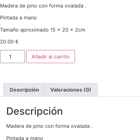
Madera de pino con forma ovalada .
Pintada a mano
Tamaño aproximado 15 x 20 x 2cm
20.00
€
Madera
Añadir al carrito
ovalada
busca
lo
que
encienda
tu
alma
Descripción
Valoraciones (0)
cantidad
Descripción
Madera de pino con forma ovalada .
Pintada a mano