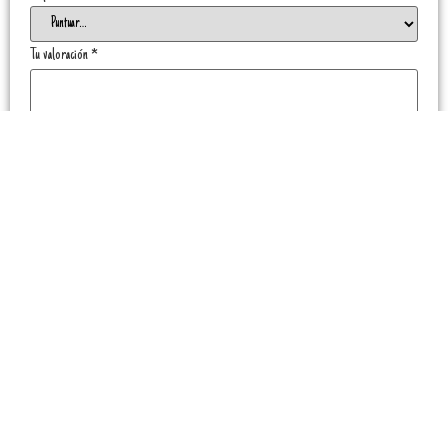
Tu valoración
*
Nombre
*
Correo electrónico
*
Guarda mi nombre, correo electrónico y web en este navegador para la próxima vez
que comente.