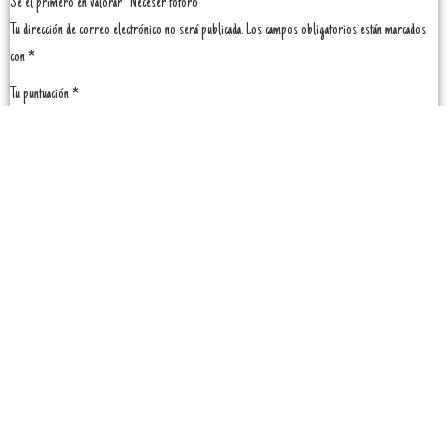
Sé el primero en valorar “Neceser totoro”
Tu dirección de correo electrónico no será publicada.
Los campos obligatorios están marcados
con
*
Tu puntuación
*
Tu valoración
*
Nombre
*
Correo electrónico
*