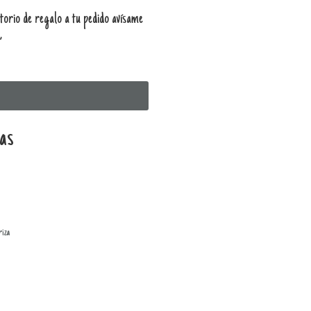
torio de regalo a tu pedido avísame
”
as
riza