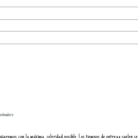
webnadero
iaremos con la máxima celeridad posible. Los tiempos de entrega suelen ser