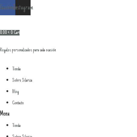
Ir
Facebook
Instagram
al
contenido
0.00
€
0
Cart
Regalos personalizados para cada ocasión
Tienda
Sobre Silariza
Blog
Contacto
Menu
Tienda