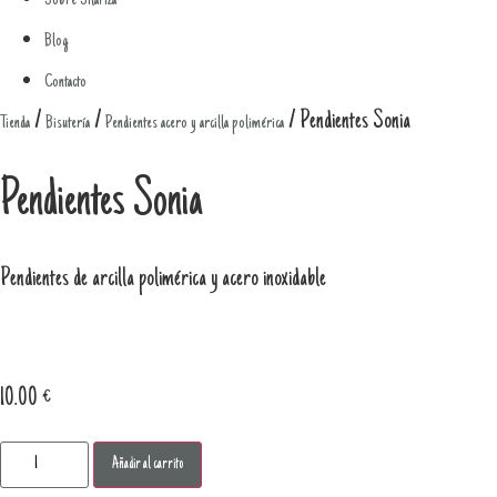
Sobre Silariza
Blog
Contacto
/
/
/ Pendientes Sonia
Tienda
Bisutería
Pendientes acero y arcilla polimérica
Pendientes Sonia
Pendientes de arcilla polimérica y acero inoxidable
10.00
€
Pendientes
Añadir al carrito
Sonia