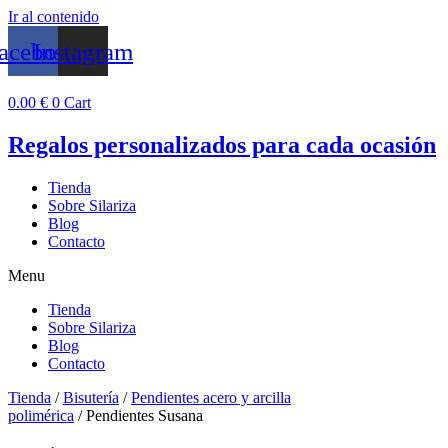
Ir al contenido
acebook
Instagram
0.00
€
0
Cart
Regalos personalizados para cada ocasión
Tienda
Sobre Silariza
Blog
Contacto
Menu
Tienda
Sobre Silariza
Blog
Contacto
Tienda
/
Bisutería
/
Pendientes acero y arcilla
polimérica
/ Pendientes Susana