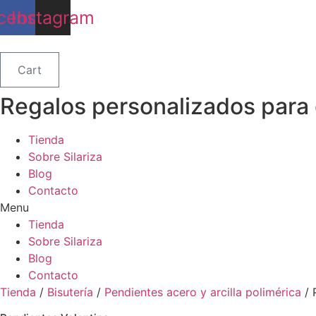
Ir
cebook
Instagram
al
contenido
Cart
Regalos personalizados para
Tienda
Sobre Silariza
Blog
Contacto
Menu
Tienda
Sobre Silariza
Blog
Contacto
Tienda
/
Bisutería
/
Pendientes acero y arcilla polimérica
/ 