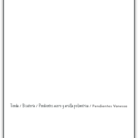
Tienda
Bisutería
Pendientes acero y arcilla polimérica
/
/
/ Pendientes Vanessa