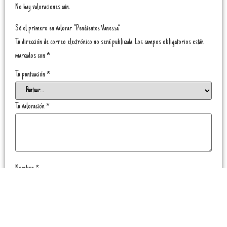
No hay valoraciones aún.
Sé el primero en valorar “Pendientes Vanessa”
Tu dirección de correo electrónico no será publicada.
Los campos obligatorios están
marcados con
*
Tu puntuación
*
Tu valoración
*
Nombre
*
Correo electrónico
*