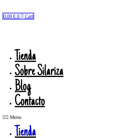
Ir
al
contenido
0.00
€
0
Cart
Tienda
Sobre Silariza
Blog
Contacto
Menu
Tienda