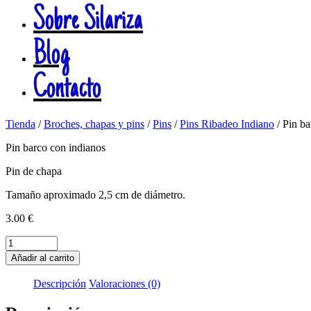
Sobre Silariza
Blog
Contacto
Tienda
/
Broches, chapas y pins
/
Pins
/
Pins Ribadeo Indiano
/ Pin ba
Pin barco con indianos
Pin de chapa
Tamaño aproximado 2,5 cm de diámetro.
3.00
€
Pin
barco
Añadir al carrito
con
indianos
Descripción
Valoraciones (0)
cantidad