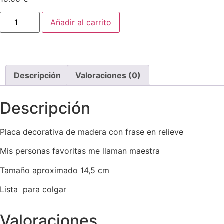
Placa
Añadir al carrito
redonda
mis
personas
favoritas
me
llaman
maestra
Descripción
Valoraciones (0)
cantidad
Descripción
Placa decorativa de madera con frase en relieve
Mis personas favoritas me llaman maestra
Tamaño aproximado 14,5 cm
Lista para colgar
Valoraciones