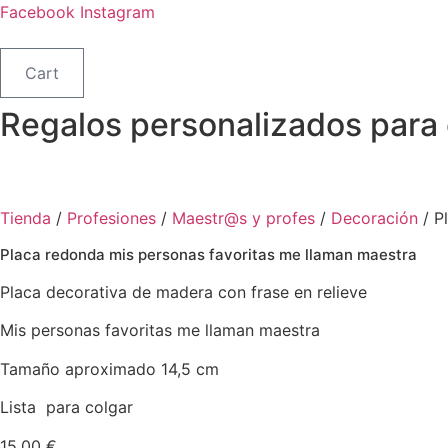
Ir
Facebook
Instagram
al
contenido
Cart
Regalos personalizados para
Tienda
/
Profesiones
/
Maestr@s y profes
/
Decoración
/ P
Placa redonda mis personas favoritas me llaman maestra
Placa decorativa de madera con frase en relieve
Mis personas favoritas me llaman maestra
Tamaño aproximado 14,5 cm
Lista para colgar
15.00
€