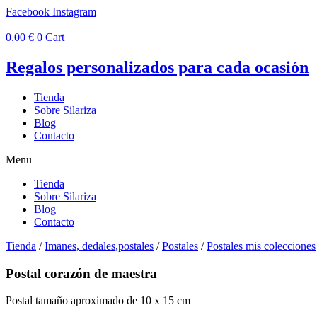
Ir
Facebook
Instagram
al
contenido
0.00
€
0
Cart
Regalos personalizados para cada ocasión
Tienda
Sobre Silariza
Blog
Contacto
Menu
Tienda
Sobre Silariza
Blog
Contacto
Tienda
/
Imanes, dedales,postales
/
Postales
/
Postales mis colecciones
Postal corazón de maestra
Postal tamaño aproximado de 10 x 15 cm