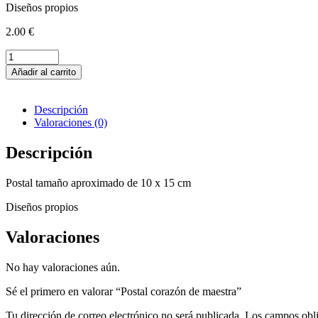
Diseños propios
2.00
€
Postal
corazón
Añadir al carrito
de
maestra
cantidad
Descripción
Valoraciones (0)
Descripción
Postal tamaño aproximado de 10 x 15 cm
Diseños propios
Valoraciones
No hay valoraciones aún.
Sé el primero en valorar “Postal corazón de maestra”
Tu dirección de correo electrónico no será publicada.
Los campos obli