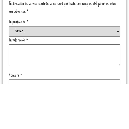
Tu dirección de correo electrónico no será publicada.
Los campos obligatorios están
marcados con
*
Tu puntuación
*
Tu valoración
*
Nombre
*
Correo electrónico
*
Guarda mi nombre, correo electrónico y web en este navegador para la próxima vez