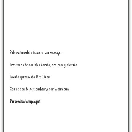
Pulsera brazalete de acero con mensaje .
Tres tonos disponibles dorado, oro rosa y plateado.
Tamaño aproximado 16 x 0,6 cm
Con opción de personalizarla por la otra cara.
Personaliza la tuya aquí!