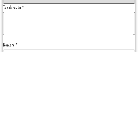
Tu valoración
*
Nombre
*
Correo electrónico
*
Guarda mi nombre, correo electrónico y web en este navegador para la próxima vez que
comente.