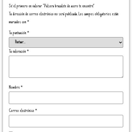
Sé el primero en valorar “Pulsera brazalete de acero te encontré”
Tu dirección de correo electrónico no será publicada.
Los campos obligatorios están
marcados con
*
Tu puntuación
*
Tu valoración
*
Nombre
*
Correo electrónico
*