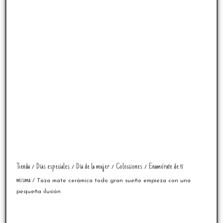
Tienda
Días especiales
Día de la mujer
Colecciones
Enamórate de tí
/
/
/
/
misma
/ Taza mate cerámica todo gran sueño empieza con una
pequeña ilusión