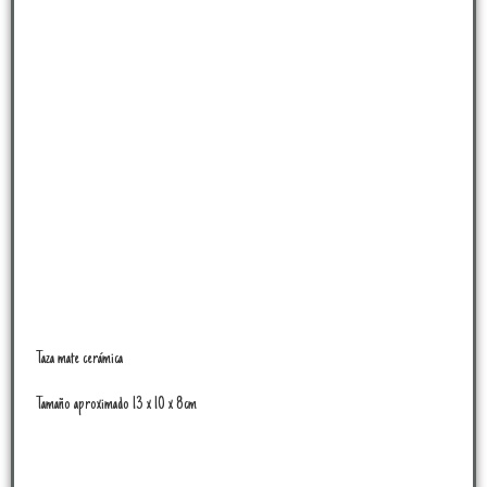
Taza mate cerámica
Tamaño aproximado 13 x 10 x 8cm