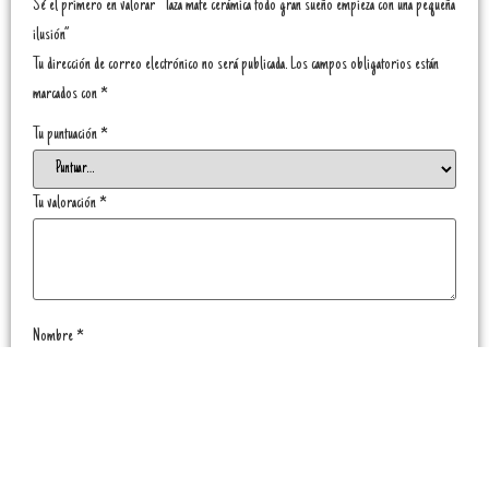
Sé el primero en valorar “Taza mate cerámica todo gran sueño empieza con una pequeña
ilusión”
Tu dirección de correo electrónico no será publicada.
Los campos obligatorios están
marcados con
*
Tu puntuación
*
Tu valoración
*
Nombre
*
Correo electrónico
*