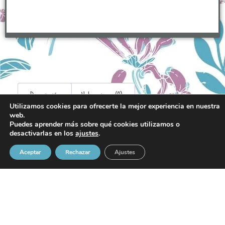
Descripción
Valoraciones (0)
Utilizamos cookies para ofrecerte la mejor experiencia en nuestra
web.
Puedes aprender más sobre qué cookies utilizamos o
Descripción
desactivarlas en los
ajustes
.
Aceptar
Rechazar
Ajustes
Trébol de la suerte con opción de personalizar.
Elaborado en madera ,pintado y grabado .
La personalización es por la otra cara.
Tamaño 3,8 x 3,8cm