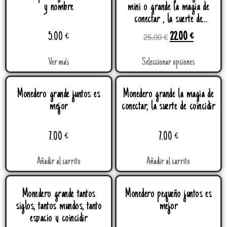
y nombre
mini o grande la magia de
conectar , la suerte de
coincidir
5.00
€
22.00
€
25.00
€
Ver más
Seleccionar opciones
Monedero grande juntos es
Monedero grande la magia de
mejor
conectar, la suerte de coincidir
7.00
€
7.00
€
Añadir al carrito
Añadir al carrito
Monedero grande tantos
Monedero pequeño juntos es
siglos, tantos mundos, tanto
mejor
espacio y coincidir