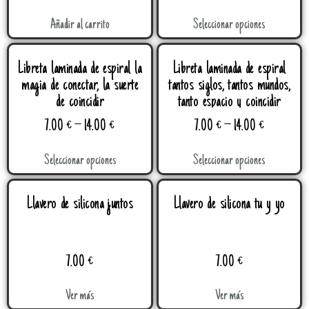
Añadir al carrito
Seleccionar opciones
Libreta laminada de espiral la
Libreta laminada de espiral
magia de conectar, la suerte
tantos siglos, tantos mundos,
de coincidir
tanto espacio y coincidir
7.00
€
–
14.00
€
7.00
€
–
14.00
€
Seleccionar opciones
Seleccionar opciones
Llavero de silicona juntos
Llavero de silicona tu y yo
7.00
€
7.00
€
Ver más
Ver más