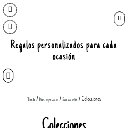
Regalos personalizados para cada
ocasión
/
/
/ Colecciones
Tienda
Días especiales
San Valentín
Colecciones