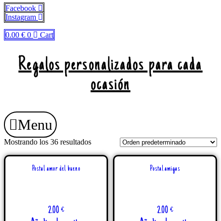
Ir
Facebook
al
Instagram
contenido
0.00
€
0
Cart
Regalos personalizados para cada
ocasión
Menu
Mostrando los 36 resultados
Postal amor del bueno
Postal amigas
2.00
€
2.00
€